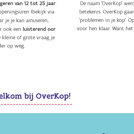
geren van 12 tot 25 jaar
.
De naam 'OverKop' we
openingsuren (bekijk via
betekenis. OverKop gaa
‘problemen in je kop’. 
r je je kan amuseren,
voor hen klaar. Want het 
luisterend oor
er ook een
 kleine of grote vraag je
der op weg.
welkom bij OverKop!