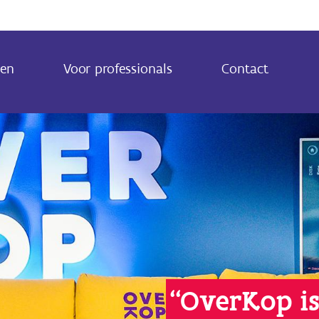
zen
Voor professionals
Contact
“OverKop is