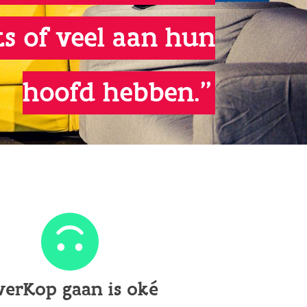
ets of veel aan hun
hoofd hebben."
verKop gaan is oké