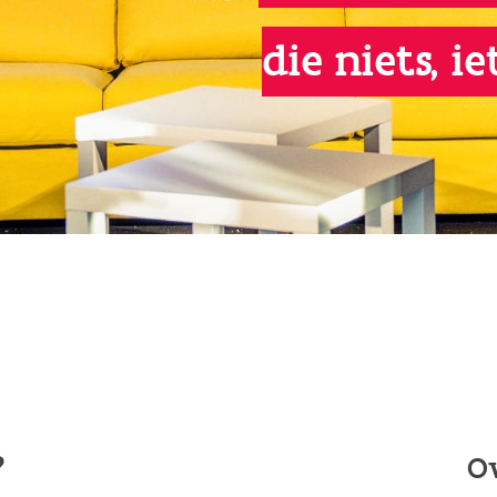
die niets, i
?
O